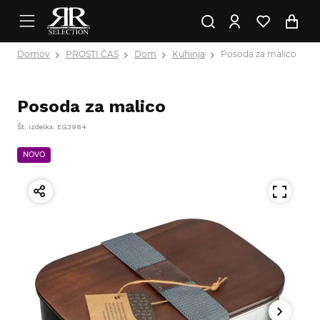
Domov
PROSTI ČAS
Dom
Kuhinja
Posoda za malico
Posoda za malico
Št. izdelka: EG3984
NOVO