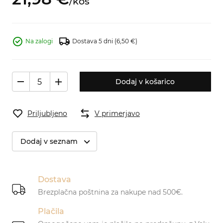
/
kos
Na zalogi
Dostava 5 dni
(6,50 €)
Dodaj v košarico
Priljubljeno
V primerjavo
Dodaj v seznam
Dostava
Brezplačna poštnina za nakupe nad 500€.
Plačila