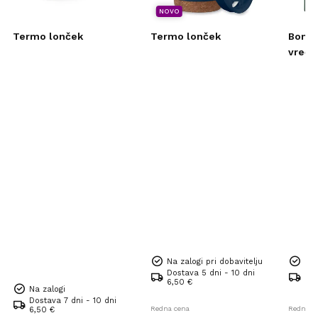
NOVO
Termo lonček
Termo lonček
Bomba
vrečk
Na zalogi pri dobavitelju
Na 
Dostava 5 dni - 10 dni
Dos
6,50 €
6,5
Na zalogi
Dostava 7 dni - 10 dni
Redna cena
Redna c
6,50 €