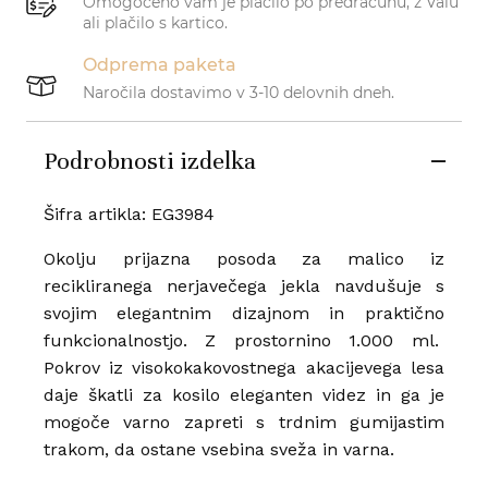
Omogočeno vam je plačilo po predračunu, z Valu
ali plačilo s kartico.
Odprema paketa
Naročila dostavimo v 3-10 delovnih dneh.
Podrobnosti izdelka
Šifra artikla: EG3984
Okolju prijazna posoda za malico iz
recikliranega nerjavečega jekla navdušuje s
svojim elegantnim dizajnom in praktično
funkcionalnostjo. Z prostornino 1.000 ml.
Pokrov iz visokokakovostnega akacijevega lesa
daje škatli za kosilo eleganten videz in ga je
mogoče varno zapreti s trdnim gumijastim
trakom, da ostane vsebina sveža in varna.