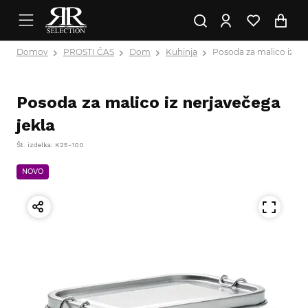
Domov
PROSTI ČAS
Dom
Kuhinja
Posoda za malico iz ne
Posoda za malico iz nerjavečega
jekla
Št. izdelka: K25-100
NOVO