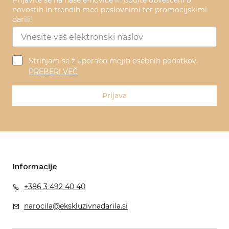
Prijavite se na naše e-novice in bodite obveščeni o
novostih in trendih med poslovnimi ter promocijskimi
darili!
Strinjam se z uporabo mojih osebnih podatkov.
PREBERI VEČ
Prijava
Informacije
+386 3 492 40 40
narocila@ekskluzivnadarila.si