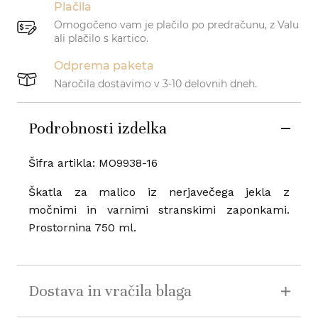
Plačila
Omogočeno vam je plačilo po predračunu, z Valu
ali plačilo s kartico.
Odprema paketa
Naročila dostavimo v 3-10 delovnih dneh.
Podrobnosti izdelka
Šifra artikla:
MO9938-16
Škatla za malico iz nerjavečega jekla z
močnimi in varnimi stranskimi zaponkami.
Prostornina 750 ml.
Dostava in vračila blaga