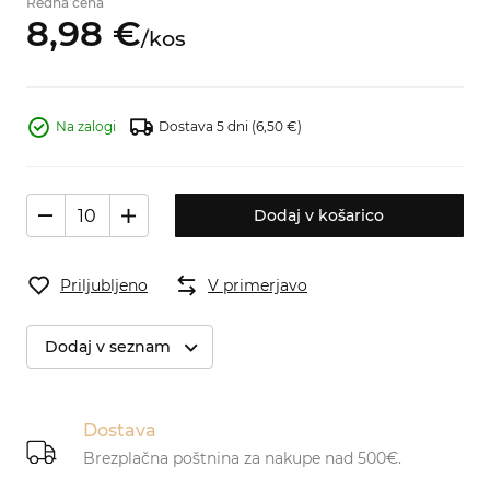
Redna cena
8,
98
€
/
kos
Na zalogi
Dostava 5 dni
(6,50 €)
Dodaj v košarico
Priljubljeno
V primerjavo
Dodaj v seznam
Dostava
Brezplačna poštnina za nakupe nad 500€.