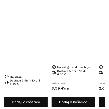
Na zalogi pri dobavitelju
Na 
Dostava 5 dni - 10 dni
Dos
6,50 €
6,5
Na zalogi
Dostava 7 dni - 10 dni
Redna cena
Redna c
6,50 €
3,
59
€
2,
62
/
kos
Dodaj v košarico
Dodaj v košarico
D