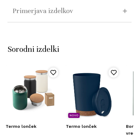
Primerjava izdelkov
Sorodni izdelki
NOVO
Termo lonček
Termo lonček
Bomba
vrečk