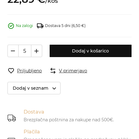
/
kos
Na zalogi
Dostava 5 dni
(6,50 €)
Dodaj v košarico
Priljubljeno
V primerjavo
Dodaj v seznam
Dostava
Brezplačna poštnina za nakupe nad 500€.
Plačila