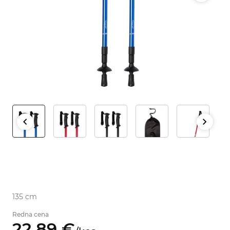
135 cm
Redna cena
22,
89
€