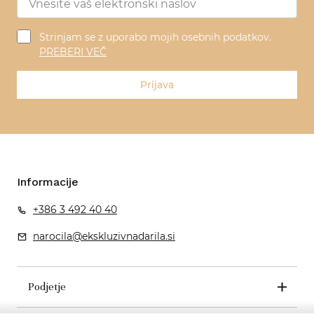
Strinjam se z uporabo mojih osebnih podatkov.
PREBERI VEČ
Prijava
Informacije
+386 3 492 40 40
narocila@ekskluzivnadarila.si
Podjetje