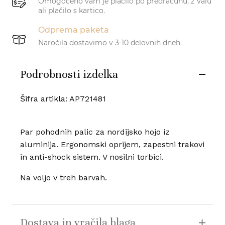
Omogočeno vam je plačilo po predračunu, z Valu
ali plačilo s kartico.
Odprema paketa
Naročila dostavimo v 3-10 delovnih dneh.
Podrobnosti izdelka
Šifra artikla:
AP721481
Par pohodnih palic za nordijsko hojo iz
aluminija. Ergonomski oprijem, zapestni trakovi
in anti-shock sistem. V nosilni torbici.
Na voljo v treh barvah.
Dostava in vračila blaga