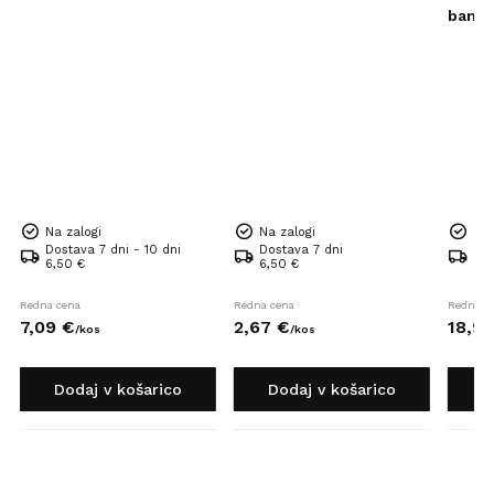
bamb
Na zalogi
Na zalogi
Na 
Dostava 7 dni - 10 dni
Dostava 7 dni
Dos
6,50 €
6,50 €
6,5
Redna cena
Redna cena
Redna c
7,
09
€
2,
67
€
18,
91
/
kos
/
kos
Dodaj v košarico
Dodaj v košarico
D