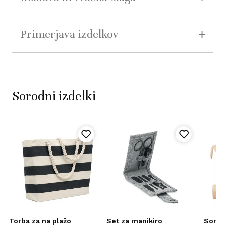
Primerjava izdelkov
Sorodni izdelki
Torba za na plažo
Set za manikiro
Sončn