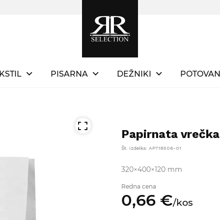
KSTIL
PISARNA
DEŽNIKI
POTOVAN
Papirnata vrečk
Št. izdelka: AP718506-01
320×400×120 mm
Redna cena
0,
66
€
/
kos