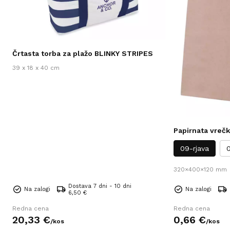
Črtasta torba za plažo BLINKY STRIPES
39 x 18 x 40 cm
Papirnata vreč
09-rjava
320×400×120 mm
Dostava 7 dni - 10 dni
Na zalogi
Na zalogi
6,50 €
Redna cena
Redna cena
20,
33
€
0,
66
€
/
kos
/
kos