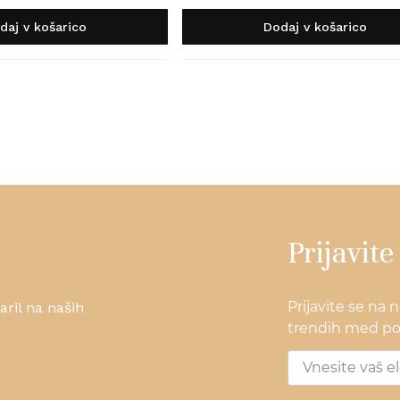
daj v košarico
Dodaj v košarico
Prijavite
Prijavite se na 
ril na naših
trendih med pos