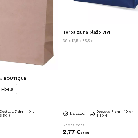
Torba za na plažo VIVI
39 x 12,5 x 35,5 cm
ka BOUTIQUE
01-bela
Dostava 7 dni - 10 dni
Dostava 7 dni - 10 dni
Na zalogi
6,50 €
6,50 €
Redna cena
2,
77
€
/
kos