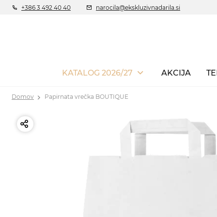
+386 3 492 40 40
narocila@ekskluzivnadarila.si
KATALOG 2026/27
AKCIJA
TE
Domov
Papirnata vrečka BOUTIQUE