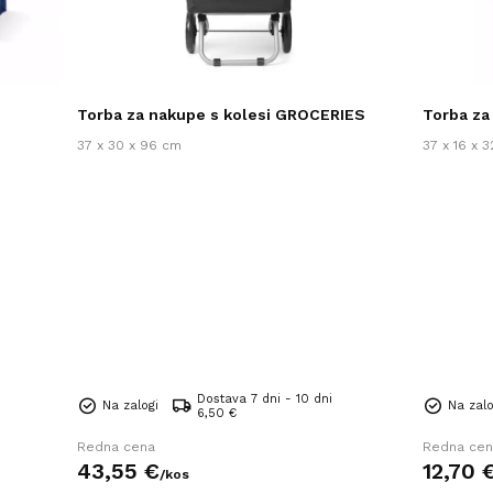
Torba za nakupe s kolesi GROCERIES
Torba za
37 x 30 x 96 cm
37 x 16 x 
Dostava 7 dni - 10 dni
Na zalogi
Na zalo
6,50 €
Redna cena
Redna cen
43,
55
€
12,
70
/
kos