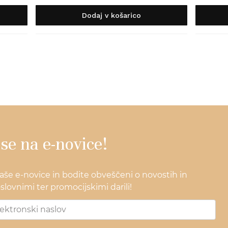
Dodaj v košarico
 se na e-novice!
naše e-novice in bodite obveščeni o novostih in
lovnimi ter promocijskimi darili!