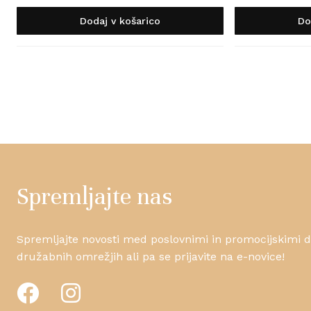
Dodaj v košarico
Do
Spremljajte nas
Spremljajte novosti med poslovnimi in promocijskimi da
družabnih omrežjih ali pa se prijavite na e-novice!