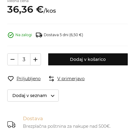
Redna cena
36,
36
€
/
kos
Na zalogi
Dostava 5 dni
(6,50 €)
Dodaj v košarico
Priljubljeno
V primerjavo
Dodaj v seznam
Dostava
Brezplačna poštnina za nakupe nad 500€.