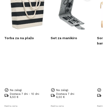
Torba za na plažo
Set za manikiro
Sončn
bamb
Na zalogi
Na zalogi
Na 
Dostava 7 dni - 10 dni
Dostava 7 dni
Dos
6,50 €
6,50 €
6,5
Redna cena
Redna cena
Redna c