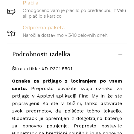
Plačila
Omogočeno vam je plačilo po predračunu, z Valu
ali plačilo s kartico.
Odprema paketa
Naročila dostavimo v 3-10 delovnih dneh.
Podrobnosti izdelka
Šifra artikla: XD-P301.5501
Oznaka za prtljago z lociranjem po vsem
svetu.
Preprosto povežite svojo oznako za
prtljago v Applovi aplikaciji Find My in že ste
pripravljeni! Ko ste v bližini, lahko aktivirate
zvok predmetov, da poiščete točno lokacijo.
Globetrack je opremljen z dolgotrajno baterijo
za ponovno polnjenje. Preprosto postavite
Globetrack na brezžični polnilnik in ga ponovno