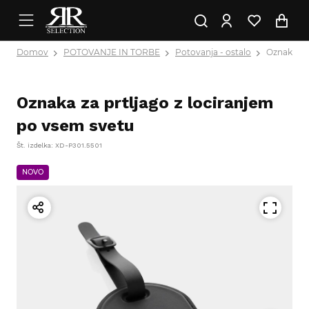
Domov
POTOVANJE IN TORBE
Potovanja - ostalo
Oznaka za 
Oznaka za prtljago z lociranjem
po vsem svetu
Št. izdelka: XD-P301.5501
NOVO