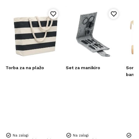
Torba za na plažo
Set za manikiro
Sončn
bamb
Na zalogi
Na zalogi
Na 