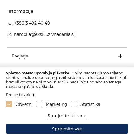
Informacije
+386 3 492 40 40
narocila@ekskluzivnadarila.si
Podjetje
Pogoji poslovanja
Spletno mesto uporablja piškotke.
Z njimi zagotavljamo spletno
storitev, analizo uporabe, oglasnih sistemov in funkcionalnosti, ki jih
brez piškotkov ne bi mogli nuditi. Z nadaljnjo uporabo spletnega
mesta soglašate s piškotki.
Preberite več
Obvezni
Marketing
Statistika
Sprejmite izbrane
Sprejmite vse