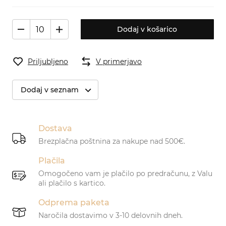
Dodaj v košarico
Priljubljeno
V primerjavo
Dodaj v seznam
Dostava
Brezplačna poštnina za nakupe nad 500€.
Plačila
Omogočeno vam je plačilo po predračunu, z Valu
ali plačilo s kartico.
Odprema paketa
Naročila dostavimo v 3-10 delovnih dneh.