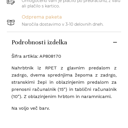
Omogočeno vam je plačilo po predračunu, z Valu
ali plačilo s kartico.
Odprema paketa
Naročila dostavimo v 3-10 delovnih dneh.
Podrobnosti izdelka
Šifra artikla:
AP808170
Nahrbtnik iz RPET z glavnim predalom z
zadrgo, dvema sprednjima žepoma z zadrgo,
stranskimi žepi in oblazinjenim predalom za
prenosni računalnik (15") in tablični računalnik
(10"). Z oblazinjenim hrbtom in naramnicami.
Na voljo več barv.