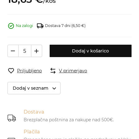
/
kos
Na zalogi
Dostava 7 dni
(6,50 €)
Dodaj v košarico
Priljubljeno
V primerjavo
Dodaj v seznam
Dostava
Brezplačna poštnina za nakupe nad 500€.
Plačila