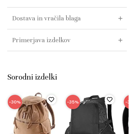
Dostava in vračila blaga
Primerjava izdelkov
Sorodni izdelki
-30
-35
-36
%
%