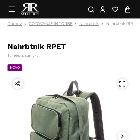
Domov
POTOVANJE IN TORBE
Nahrbtniki
Nahrbtnik RPET
Nahrbtnik RPET
Št. izdelka: K25-047
NOVO