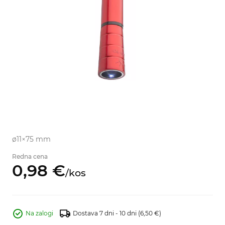
ø11×75 mm
Redna cena
0,
98
€
/
kos
Na zalogi
Dostava 7 dni - 10 dni
(6,50 €)