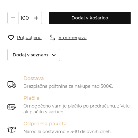
Dodaj v košarico
Priljubljeno
V primerjavo
Dodaj v seznam
Dostava
Brezplačna poštnina za nakupe nad 500€.
Plačila
Omogočeno vam je plačilo po predračunu, z Valu
ali plačilo s kartico.
Odprema paketa
Naročila dostavimo v 3-10 delovnih dneh.