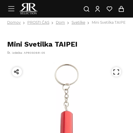
Domov
PROSTI ČAS
Dom
Svetilke
Mini Svetilka TAIPEI
Mini Svetilka TAIPEI
Št. izdelka: AP809368-05