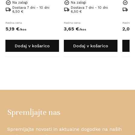
Na zalogi
Na zalogi
Na 
Dostava 7 dni - 10 dni
Dostava 7 dni - 10 dni
Dos
6,50 €
6,50 €
6,5
Redna cena
Redna cena
Redna c
5,
19
€
3,
65
€
2,
07
/
kos
/
kos
Dodaj v košarico
Dodaj v košarico
D
Spremljajte nas
Spremljajte novosti in aktualne dogodke na naših