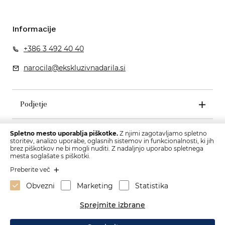
Informacije
+386 3 492 40 40
narocila@ekskluzivnadarila.si
Podjetje
Pogoji poslovanja
Spletno mesto uporablja piškotke.
Z njimi zagotavljamo spletno
storitev, analizo uporabe, oglasnih sistemov in funkcionalnosti, ki jih
brez piškotkov ne bi mogli nuditi. Z nadaljnjo uporabo spletnega
mesta soglašate s piškotki.
Preberite več
Obvezni
Marketing
Statistika
Sprejmite izbrane