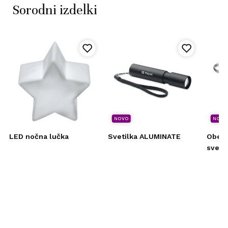
Sorodni izdelki
NOVO
NOVO
LED nočna lučka
Svetilka ALUMINATE
Obese
sveti