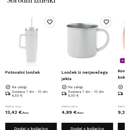
Sorodni izdelki
NOVO
Kovin
0
Potovalni lonček
Lonček iz nerjavečega
kokta
jekla
Na zalogi
Na zalogi
Na 
Dostava 7 dni - 10 dni
Dostava 7 dni - 10 dni
Dos
6,50 €
6,50 €
6,5
Redna cena
Redna cena
Redna c
13,
42
€
4,
89
€
9,
20
/
kos
/
kos
Dodaj v košarico
Dodaj v košarico
D