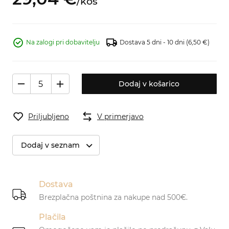
/
kos
Na zalogi pri dobavitelju
Dostava 5 dni - 10 dni
(6,50 €)
Dodaj v košarico
Priljubljeno
V primerjavo
Dodaj v seznam
Dostava
Brezplačna poštnina za nakupe nad 500€.
Plačila