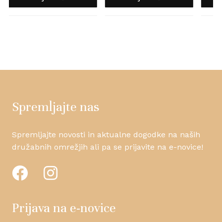
Spremljajte nas
Spremljajte novosti in aktualne dogodke na naših
družabnih omrežjih ali pa se prijavite na e-novice!
Prijava na e-novice