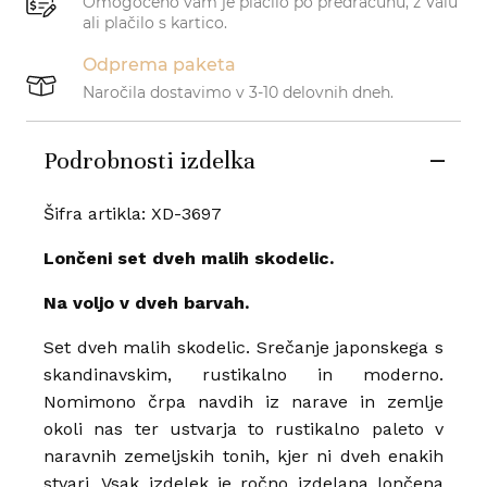
Omogočeno vam je plačilo po predračunu, z Valu
ali plačilo s kartico.
Odprema paketa
Naročila dostavimo v 3-10 delovnih dneh.
Podrobnosti izdelka
Šifra artikla: XD-3697
Lončeni set dveh malih skodelic.
Na voljo v dveh barvah.
Set dveh malih skodelic. Srečanje japonskega s
skandinavskim, rustikalno in moderno.
Nomimono črpa navdih iz narave in zemlje
okoli nas ter ustvarja to rustikalno paleto v
naravnih zemeljskih tonih, kjer ni dveh enakih
stvari. Vsak izdelek je ročno izdelana lončena