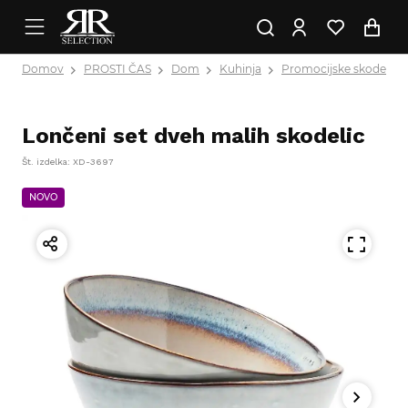
Domov
PROSTI ČAS
Dom
Kuhinja
Promocijske skodelice
Lončeni set dveh malih skodelic
Št. izdelka: XD-3697
NOVO