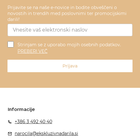
Prijavite se na naše e-novice in bodite obveščeni o
novostih in trendih med poslovnimi ter promocijskimi
darili!
Strinjam se z uporabo mojih osebnih podatkov.
PREBERI VEČ
Prijava
Informacije
+386 3 492 40 40
narocila@ekskluzivnadarila.si