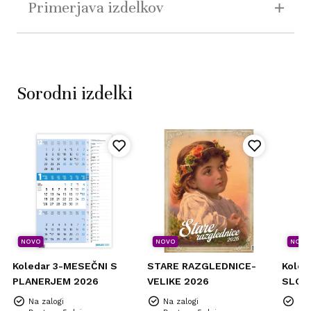
Primerjava izdelkov
Sorodni izdelki
NOVO
NOVO
NOVO
Koledar 3-MESEČNI S
STARE RAZGLEDNICE-
Koled
PLANERJEM 2026
VELIKE 2026
SLOVE
Na zalogi
Na zalogi
Na 