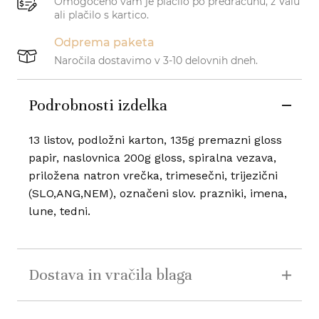
Omogočeno vam je plačilo po predračunu, z Valu
ali plačilo s kartico.
Odprema paketa
Naročila dostavimo v 3-10 delovnih dneh.
Podrobnosti izdelka
13 listov, podložni karton, 135g premazni gloss
papir, naslovnica 200g gloss, spiralna vezava,
priložena natron vrečka, trimesečni, trijezični
(SLO,ANG,NEM), označeni slov. prazniki, imena,
lune, tedni.
Dostava in vračila blaga