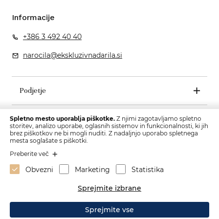
Informacije
+386 3 492 40 40
narocila@ekskluzivnadarila.si
Podjetje
Pogoji poslovanja
Spletno mesto uporablja piškotke.
Z njimi zagotavljamo spletno
storitev, analizo uporabe, oglasnih sistemov in funkcionalnosti, ki jih
brez piškotkov ne bi mogli nuditi. Z nadaljnjo uporabo spletnega
mesta soglašate s piškotki.
Preberite več
Obvezni
Marketing
Statistika
Sprejmite izbrane
Sprejmite vse