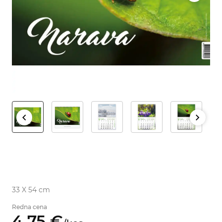
33 X 54 cm
Redna cena
4,
75
€