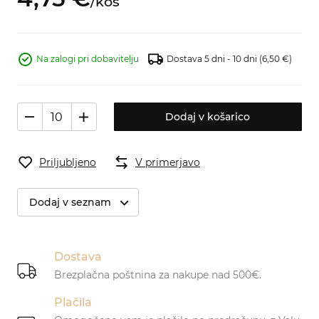
/
kos
Na zalogi pri dobavitelju
Dostava 5 dni - 10 dni
(6,50 €)
Dodaj v košarico
Priljubljeno
V primerjavo
Dodaj v seznam
Dostava
Brezplačna poštnina za nakupe nad 500€.
Plačila