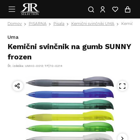
Domov
PISARNA
Pisala
Kemični svinčniki UMA
Kemični 
Uma
Kemični svinčnik na gumb SUNNY
frozen
Št. izdelka: UMA0-0013 TF|70-0214