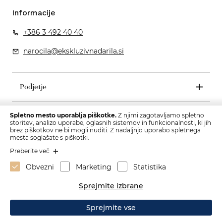
Informacije
+386 3 492 40 40
narocila@ekskluzivnadarila.si
Podjetje
Pogoji poslovanja
Spletno mesto uporablja piškotke.
Z njimi zagotavljamo spletno
storitev, analizo uporabe, oglasnih sistemov in funkcionalnosti, ki jih
brez piškotkov ne bi mogli nuditi. Z nadaljnjo uporabo spletnega
mesta soglašate s piškotki.
Preberite več
Obvezni
Marketing
Statistika
Sprejmite izbrane
Sprejmite vse
Izdelava spletne strani: Sitexo.com