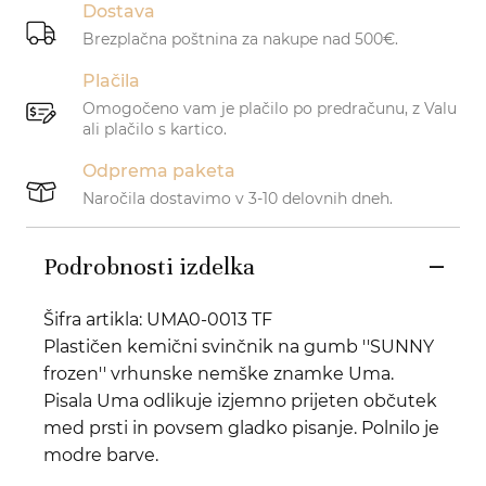
Dostava
Brezplačna poštnina za nakupe nad 500€.
Plačila
Omogočeno vam je plačilo po predračunu, z Valu
ali plačilo s kartico.
Odprema paketa
Naročila dostavimo v 3-10 delovnih dneh.
Podrobnosti izdelka
Šifra artikla: UMA0-0013 TF
Plastičen kemični svinčnik na gumb ''SUNNY
frozen'' vrhunske nemške znamke Uma.
Pisala Uma odlikuje izjemno prijeten občutek
med prsti in povsem gladko pisanje. Polnilo je
modre barve.