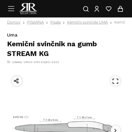
Domov
PISARNA
Pisala
Kemični svinčniki UMA
Kemični 
Uma
Kemični svinčnik na gumb
STREAM KG
Št. izdelka: UMA0-0151 KG|50-2420