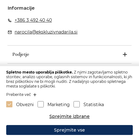
Informacije
+386 3 492 40 40
narocila@ekskluzivnadarila.si
Podjetje
Pogoji poslovanja
Spletno mesto uporablja piškotke.
Z njimi zagotavljamo spletno
storitev, analizo uporabe, oglasnih sistemov in funkcionalnosti, ki jih
brez piškotkov ne bi mogli nuditi. Z nadaljnjo uporabo spletnega
mesta soglašate s piškotki.
Preberite več
Obvezni
Marketing
Statistika
Sprejmite izbrane
Sprejmite vse
Izdelava spletne strani: Sitexo.com