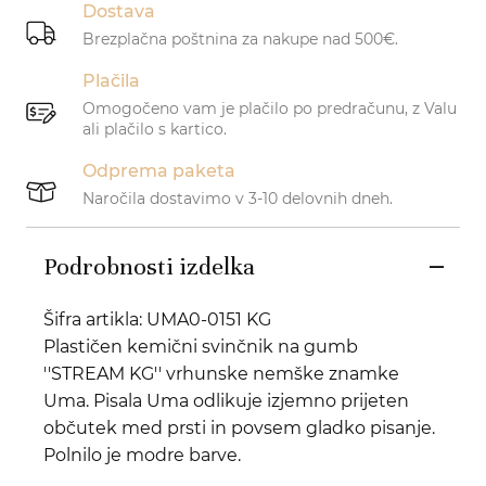
Dostava
Brezplačna poštnina za nakupe nad 500€.
Plačila
Omogočeno vam je plačilo po predračunu, z Valu
ali plačilo s kartico.
Odprema paketa
Naročila dostavimo v 3-10 delovnih dneh.
Podrobnosti izdelka
Šifra artikla: UMA0-0151 KG
Plastičen kemični svinčnik na gumb
''STREAM KG'' vrhunske nemške znamke
Uma. Pisala Uma odlikuje izjemno prijeten
občutek med prsti in povsem gladko pisanje.
Polnilo je modre barve.