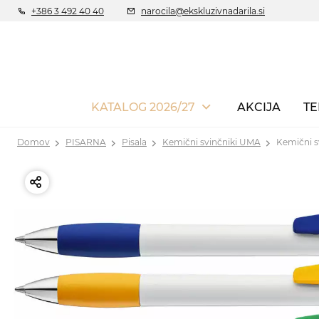
+386 3 492 40 40
narocila@ekskluzivnadarila.si
KATALOG 2026/27
AKCIJA
TE
Domov
PISARNA
Pisala
Kemični svinčniki UMA
Kemični 