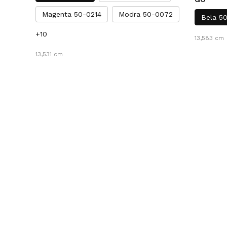
Magenta 50-0214
Modra 50-0072
Bela 5
+10
13,583 cm
13,531 cm