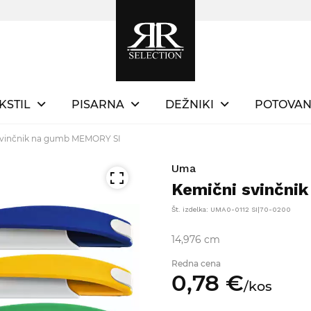
KSTIL
PISARNA
DEŽNIKI
POTOVAN
svinčnik na gumb MEMORY SI
Uma
Kemični svinčni
Št. izdelka: UMA0-0112 SI|70-0200
14,976 cm
Redna cena
0,
78
€
/
kos