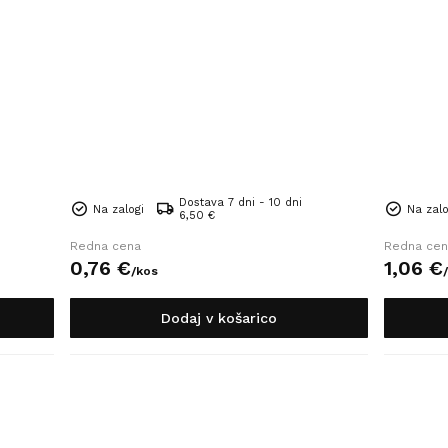
Dostava 7 dni - 10 dni
Na zalogi
Na zalo
6,50 €
Redna cena
Redna cen
0,
76
€
1,
06
€
/
kos
/
Dodaj v košarico