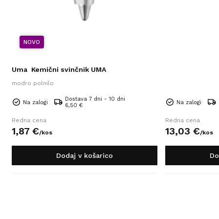
NOVO
Uma
Kemični svinčnik UMA
modro polnilo
Dostava 7 dni - 10 dni
Na zalogi
Na zalogi
6,50 €
Redna cena
Redna cena
1,
87
€
13,
03
€
/
kos
/
kos
Dodaj v košarico
Do