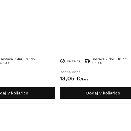
Dostava 7 dni - 10 dni
Dostava 7 dni - 10 dni
Na zalogi
6,50 €
6,50 €
Redna cena
13,
05
€
/
kos
daj v košarico
Dodaj v košarico