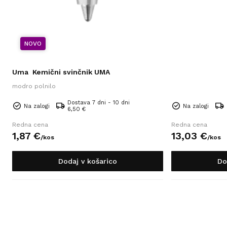
NOVO
Uma
Kemični svinčnik UMA
modro polnilo
Dostava 7 dni - 10 dni
Na zalogi
Na zalogi
6,50 €
Redna cena
Redna cena
1,
87
€
13,
03
€
/
kos
/
kos
Dodaj v košarico
Do