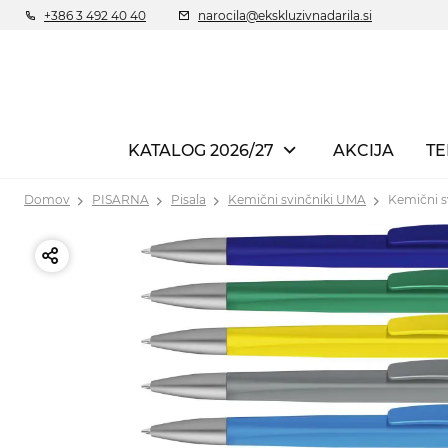
+386 3 492 40 40
narocila@ekskluzivnadarila.si
KATALOG 2026/27
AKCIJA
TE
Domov
PISARNA
Pisala
Kemični svinčniki UMA
Kemični s