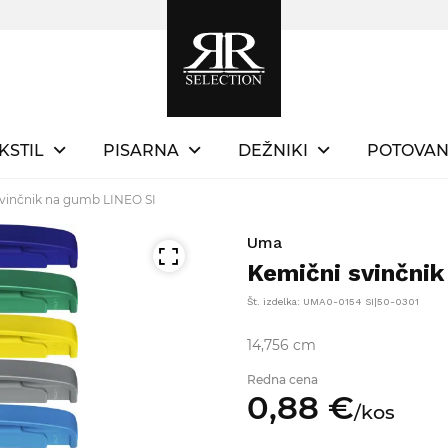
KSTIL
PISARNA
DEŽNIKI
POTOVAN
vinčnik na gumb LINEO SI
Uma
Kemični svinčni
Št. izdelka: UMA0-0154 SI|50-0301
14,756 cm
Redna cena
0,
88
€
/
kos