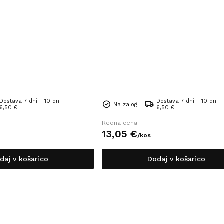
Dostava 7 dni - 10 dni
Dostava 7 dni - 10 dni
Na zalogi
6,50 €
6,50 €
Redna cena
13,
05
€
/
kos
daj v košarico
Dodaj v košarico