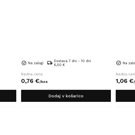
Dostava 7 dni - 10 dni
Na zalogi
Na zalo
6,50 €
Redna cena
Redna cen
0,
76
€
1,
06
€
/
kos
/
Dodaj v košarico