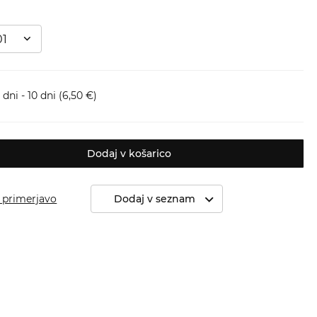
01
dni - 10 dni
(6,50 €)
Dodaj v košarico
 primerjavo
Dodaj v seznam