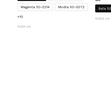
Magenta 50-0214
Modra 50-0072
Bela 5
+10
13,583 cm
13,531 cm