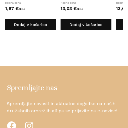
Redna cena
Redna cena
Redna c
1,
87
€
13,
03
€
13,
05
/
kos
/
kos
Dodaj v košarico
Dodaj v košarico
D
Spremljajte nas
Spremljajte novosti in aktualne dogodke na naših
družabnih omrežjih ali pa se prijavite na e-novice!