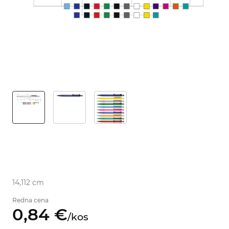
14,112 cm
Redna cena
0,
84
€
/
kos