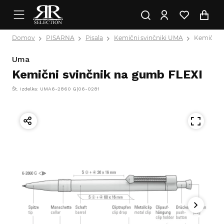
Domov
PISARNA
Pisala
Kemični svinčniki UMA
Kemični s
Uma
Kemični svinčnik na gumb FLEXI
Št. izdelka: UMA6-2860 G|06-0281