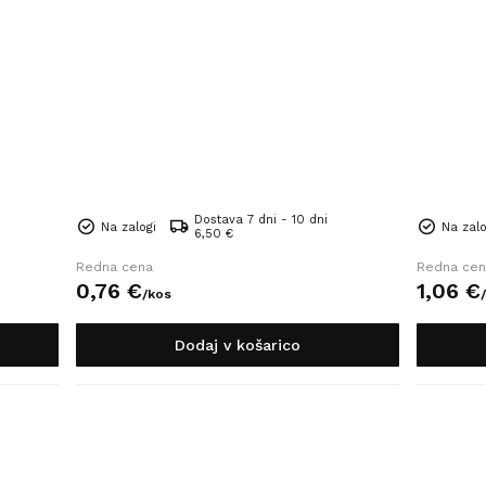
Dostava 7 dni - 10 dni
Na zalogi
Na zalo
6,50 €
Redna cena
Redna cen
0,
76
€
1,
06
€
/
kos
/
Dodaj v košarico