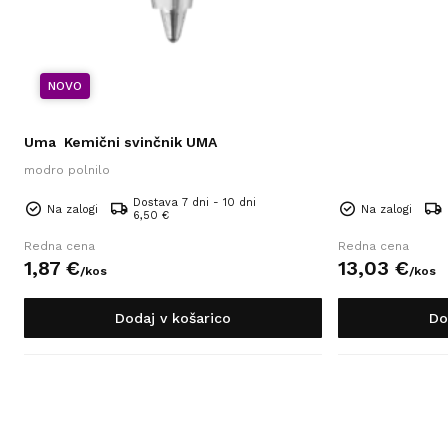
NOVO
Uma
Kemični svinčnik UMA
modro polnilo
Dostava 7 dni - 10 dni
Na zalogi
Na zalogi
6,50 €
Redna cena
Redna cena
1,
87
€
13,
03
€
/
kos
/
kos
Dodaj v košarico
Do