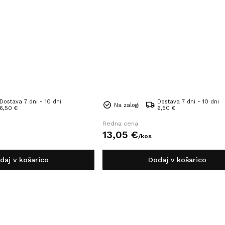
Dostava 7 dni - 10 dni
Dostava 7 dni - 10 dni
Na zalogi
6,50 €
6,50 €
Redna cena
13,
05
€
/
kos
daj v košarico
Dodaj v košarico