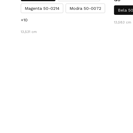
Magenta 50-0214
Modra 50-0072
Bela 5
+10
13,583 cm
13,531 cm