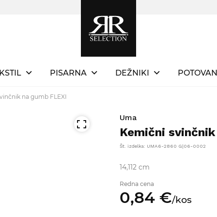
KSTIL
PISARNA
DEŽNIKI
POTOVAN
vinčnik na gumb FLEXI
Uma
Kemični svinčni
Št. izdelka: UMA6-2860 G|06-0002
14,112 cm
Redna cena
0,
84
€
/
kos