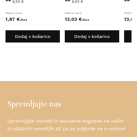
6,50 €
6,50 €
6,5
Redna cena
Redna cena
Redna c
1,
87
€
13,
03
€
13,
05
/
kos
/
kos
Dodaj v košarico
Dodaj v košarico
D
Spremljajte nas
Spremljajte novosti in aktualne dogodke na naših
družabnih omrežjih ali pa se prijavite na e-novice!