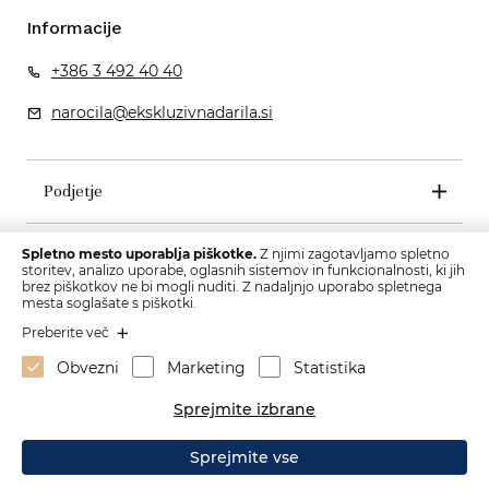
Informacije
+386 3 492 40 40
narocila@ekskluzivnadarila.si
Podjetje
Pogoji poslovanja
Spletno mesto uporablja piškotke.
Z njimi zagotavljamo spletno
storitev, analizo uporabe, oglasnih sistemov in funkcionalnosti, ki jih
brez piškotkov ne bi mogli nuditi. Z nadaljnjo uporabo spletnega
mesta soglašate s piškotki.
Preberite več
Obvezni
Marketing
Statistika
Sprejmite izbrane
Sprejmite vse
Izdelava spletne strani: Sitexo.com