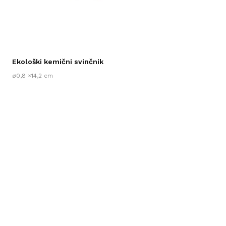
Ekološki kemični svinčnik
ø0,8 ×14,2 cm