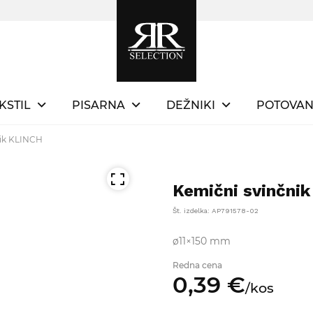
KSTIL
PISARNA
DEŽNIKI
POTOVAN
nik KLINCH
Kemični svinčni
Št. izdelka: AP791578-02
ø11×150 mm
Redna cena
0,
39
€
/
kos