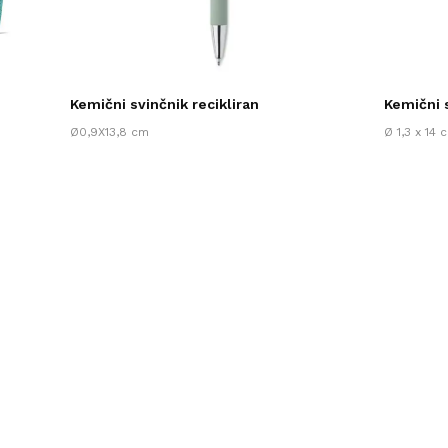
Kemični svinčnik recikliran
Kemični 
Ø0,9X13,8 cm
Ø 1,3 x 14 