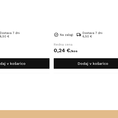
Dostava 7 dni
Dostava 7 dni
Na zalogi
6,50 €
6,50 €
Redna cena
0,
24
€
/
kos
daj v košarico
Dodaj v košarico