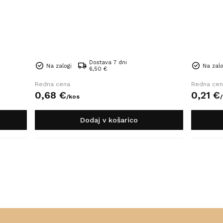
Dostava 7 dni
Na zalogi
Na zalo
6,50 €
Redna cena
Redna cen
0,
68
€
0,
21
€
/
kos
/
Dodaj v košarico