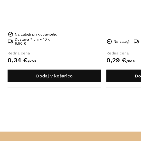
Na zalogi pri dobavitelju
Dostava 7 dni - 10 dni
Na zalogi
6,50 €
Redna cena
Redna cena
0,
34
€
0,
29
€
/
kos
/
kos
Dodaj v košarico
Do