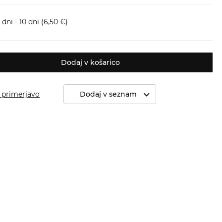
dni - 10 dni
(6,50 €)
Dodaj v košarico
 primerjavo
Dodaj v seznam