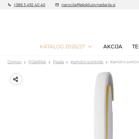
+386 3 492 40 40
narocila@ekskluzivnadarila.si
KATALOG 2026/27
AKCIJA
TE
Domov
PISARNA
Pisala
Kemični svinčniki
Kemični svinč