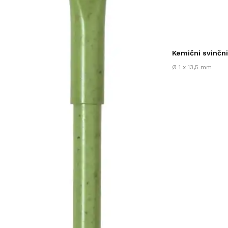
Kemični svinčn
o
Ø 1 x 13,5 mm