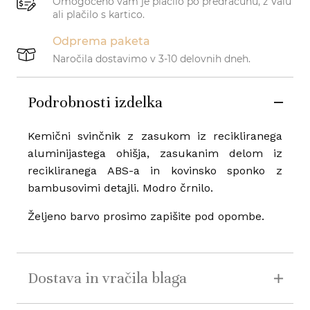
Omogočeno vam je plačilo po predračunu, z Valu
ali plačilo s kartico.
Odprema paketa
Naročila dostavimo v 3-10 delovnih dneh.
Podrobnosti izdelka
Kemični svinčnik z zasukom iz recikliranega
aluminijastega ohišja, zasukanim delom iz
recikliranega ABS-a in kovinsko sponko z
bambusovimi detajli. Modro črnilo.
Željeno barvo prosimo zapišite pod opombe.
Dostava in vračila blaga