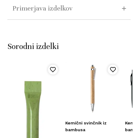
Primerjava izdelkov
Sorodni izdelki
Kemični svinčnik iz
Kemič
bambusa
bamb