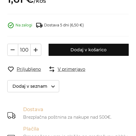
/
kos
Na zalogi
Dostava 5 dni
(6,50 €)
Dodaj v košarico
Priljubljeno
V primerjavo
Dodaj v seznam
Dostava
Brezplačna poštnina za nakupe nad 500€.
Plačila