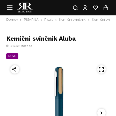
Domov
PISARNA
Pisala
Kemični svinčniki
Kemični svinčn
Kemični svinčnik Aluba
Št. izdelka: MO2806
NOVO