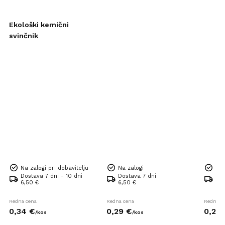
Ekološki kemični
svinčnik
Na zalogi pri dobavitelju
Na zalogi
Na 
Dostava 7 dni - 10 dni
Dostava 7 dni
Dos
6,50 €
6,50 €
6,5
Redna cena
Redna cena
Redna c
0,
34
€
0,
29
€
0,
24
/
kos
/
kos