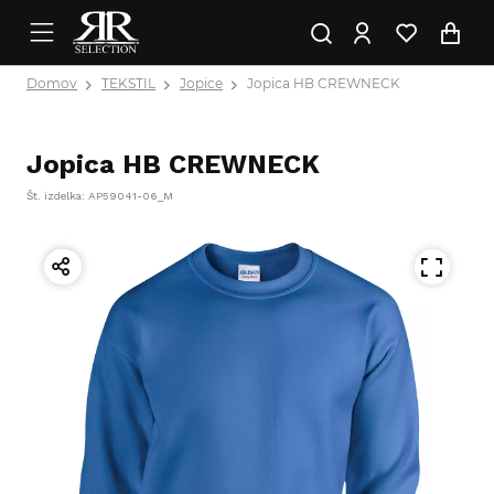
Domov
TEKSTIL
Jopice
Jopica HB CREWNECK
Jopica HB CREWNECK
Št. izdelka: AP59041-06_M