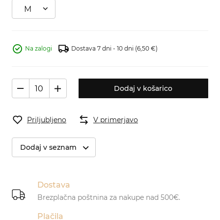
M
Na zalogi
Dostava 7 dni - 10 dni
(6,50 €)
Dodaj v košarico
Priljubljeno
V primerjavo
Dodaj v seznam
Dostava
Brezplačna poštnina za nakupe nad 500€.
Plačila