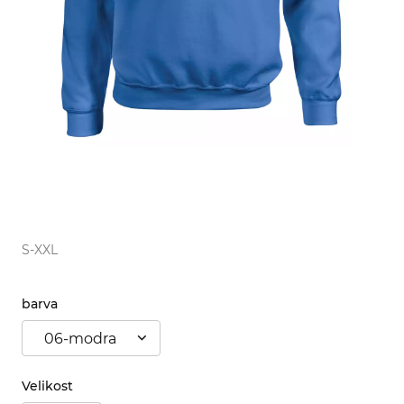
S-XXL
barva
06-modra
Velikost