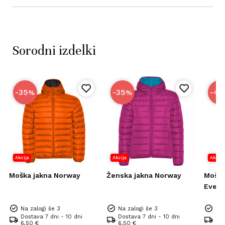
Sorodni izdelki
-35
-35
-40
%
%
Akcija
Akcija
Akcija
Moška jakna Norway
Ženska jakna Norway
Moška
Evere
Na zalogi še 3
Na zalogi še 3
Na 
Dostava 7 dni - 10 dni
Dostava 7 dni - 10 dni
Dos
6,50 €
6,50 €
6,5