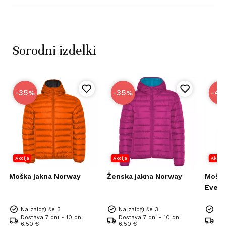
Sorodni izdelki
-35
-35
-40
%
%
Akcija
Akcija
Akcija
Moška jakna Norway
Ženska jakna Norway
Moška
Evere
Na zalogi še 3
Na zalogi še 3
Na 
Dostava 7 dni - 10 dni
Dostava 7 dni - 10 dni
Dos
6,50 €
6,50 €
6,5