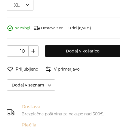
XL
Na zalogi
Dostava 7 dni - 10 dni
(6,50 €)
Dodaj v košarico
Priljubljeno
V primerjavo
Dodaj v seznam
Dostava
Brezplačna poštnina za nakupe nad 500€.
Plačila