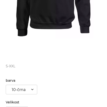
S-XXL
barva
10-črna
Velikost