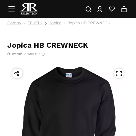
Domov
TEKSTIL
Jopice
Jopica HB CREWNECK
Jopica HB CREWNECK
Št. izdelka: AP59041-10_XL