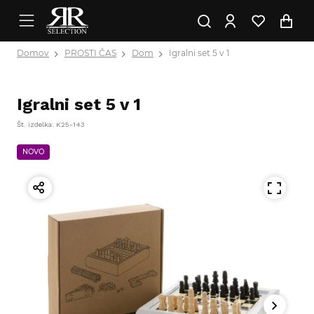
Domov
PROSTI ČAS
Dom
Igralni set 5 v 1
Igralni set 5 v 1
Št. izdelka: K25-143
NOVO