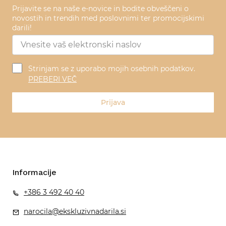
Prijavite se na naše e-novice in bodite obveščeni o
novostih in trendih med poslovnimi ter promocijskimi
darili!
Strinjam se z uporabo mojih osebnih podatkov.
PREBERI VEČ
Prijava
Informacije
+386 3 492 40 40
narocila@ekskluzivnadarila.si