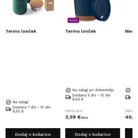
NOVO
Termo lonček
Termo lonček
Mede
Na zalogi pri dobavitelju
Na 
Dostava 5 dni - 10 dni
Dos
6,50 €
6,5
Na zalogi
Dostava 7 dni - 10 dni
Redna cena
Redna c
6,50 €
3,
59
€
40,
2
/
kos
Dodaj v košarico
Dodaj v košarico
D