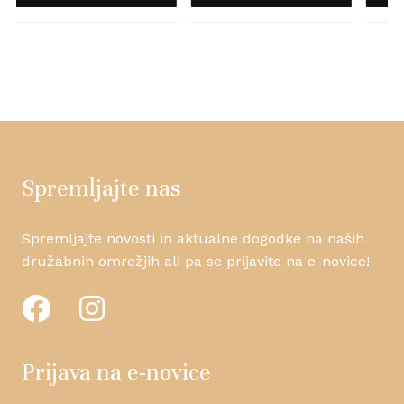
Spremljajte nas
Spremljajte novosti in aktualne dogodke na naših
družabnih omrežjih ali pa se prijavite na e-novice!
Prijava na e-novice