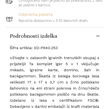
Omogočeno vam je plačilo po predračunu, z Valu
ali plačilo s kartico.
Odprema paketa
Naročila dostavimo v 3-10 delovnih dneh.
Podrobnosti izdelka
Šifra artikla: XD-P940.253
Uživajte v zabavnih igralnih trenutkih skupaj s
prijatelji! Ta komplet iger 5 v 1 vključuje:
mikado, igralne karte, domino, šah in
backgammon. Škatla iz belega borovega lesa
velikosti 17 x 17 x 3,7 cm s črno potiskano
šahovnico na eni strani pokrova in črno/rdečo
potiskano backgammon ploščo na dnu škatle.
Izdelano iz lesa s certifikatom FSC®.
Dobavljeno v darilni embalaži iz kraft materiala