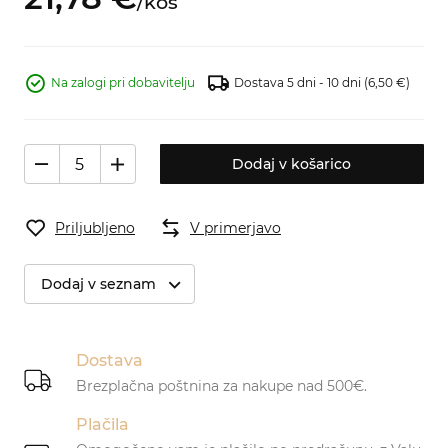
/
kos
Na zalogi pri dobavitelju
Dostava 5 dni - 10 dni
(6,50 €)
Dodaj v košarico
Priljubljeno
V primerjavo
Dodaj v seznam
Dostava
Brezplačna poštnina za nakupe nad 500€.
Plačila