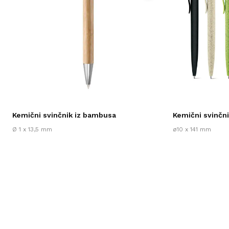
Kemični svinčnik iz bambusa
Kemični svinčn
Ø 1 x 13,5 mm
ø10 x 141 mm