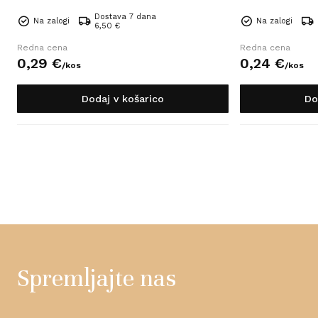
Dostava 7 dana
Na zalogi
Na zalogi
6,50 €
Redna cena
Redna cena
0,
29
€
0,
24
€
/
kos
/
kos
Dodaj v košarico
Do
Spremljajte nas