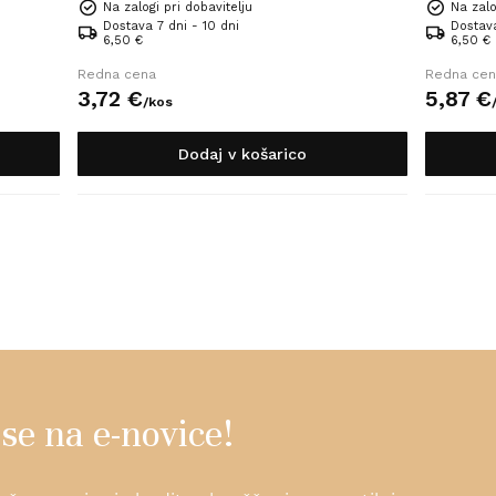
Na zalogi pri dobavitelju
Na zalo
Dostava 7 dni - 10 dni
Dostava
6,50 €
6,50 €
Redna cena
Redna cen
3,
72
€
5,
87
€
/
kos
Dodaj v košarico
 se na e-novice!