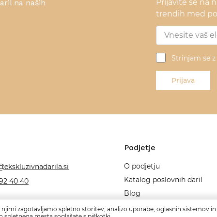
Prijavite se na 
ril na naših
trendih med pos
Strinjam se 
Prijava
Podjetje
O podjetju
@ekskluzivnadarila.si
Katalog poslovnih daril
92 40 40
Blog
 njimi zagotavljamo spletno storitev, analizo uporabe, oglasnih sistemov in 
o spletnega mesta soglašate s piškotki.