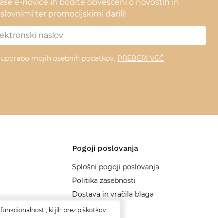
naše e-novice in bodite obveščeni o novostih in
lovnimi ter promocijskimi darili!
z uporabo mojih osebnih podatkov.
PREBERI VEČ
Pogoji poslovanja
Splošni pogoji poslovanja
Politika zasebnosti
Dostava in vračila blaga
Načini plačila
funkcionalnosti, ki jih brez piškotkov