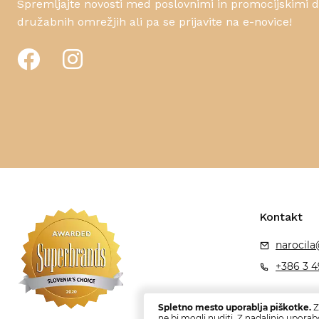
Spremljajte novosti med poslovnimi in promocijskimi da
družabnih omrežjih ali pa se prijavite na e-novice!
Kontakt
narocila
+386 3 4
Spletno mesto uporablja piškotke.
Z
ne bi mogli nuditi. Z nadaljnjo uporab