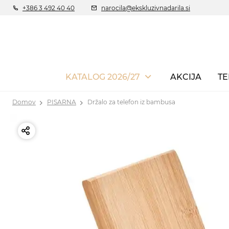
+386 3 492 40 40
narocila@ekskluzivnadarila.si
KATALOG 2026/27
AKCIJA
TE
Domov
PISARNA
Držalo za telefon iz bambusa