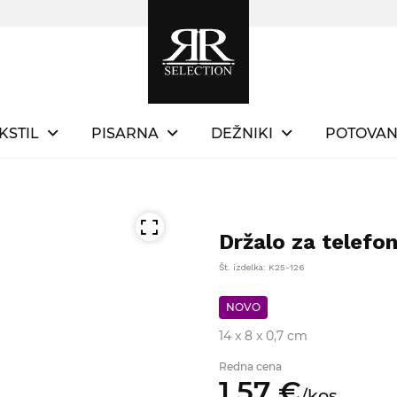
KSTIL
PISARNA
DEŽNIKI
POTOVAN
Držalo za telefo
Št. izdelka: K25-126
NOVO
14 x 8 x 0,7 cm
Redna cena
1,
57
€
/
kos