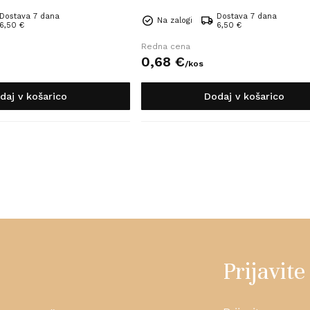
Dostava 7 dana
Dostava 7 dana
Na zalogi
6,50 €
6,50 €
Redna cena
0,
68
€
/
kos
daj v košarico
Dodaj v košarico
Prijavite