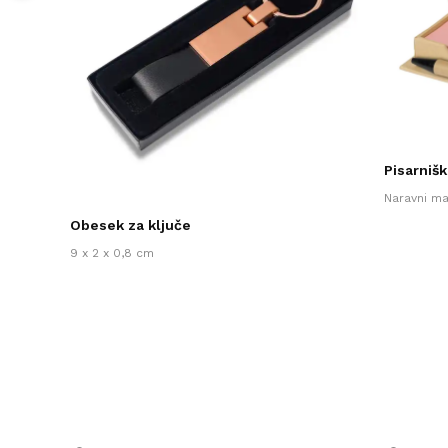
Pisarniški
Naravni ma
Obesek za ključe
9 x 2 x 0,8 cm