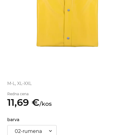
M-L, XL-XXL
Redna cena
11,
69
€
/
kos
barva
02-rumena