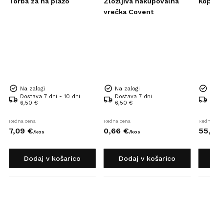
Torba za na plažo
Zložljiva nakupovalna
Kopal
vrečka Covent
Na zalogi
Na zalogi
Na 
Dostava 7 dni - 10 dni
Dostava 7 dni
Dos
6,50 €
6,50 €
6,5
Redna cena
Redna cena
Redna c
7,
09
€
0,
66
€
55,
3
/
kos
/
kos
Dodaj v košarico
Dodaj v košarico
D