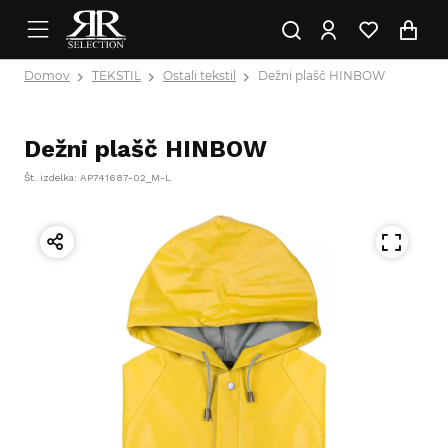
Domov
TEKSTIL
Ostali tekstil
Dežni plašč HINBOW
Dežni plašč HINBOW
Št. izdelka: AP741687-02_M-L