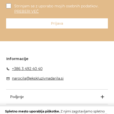
Strinjam se z uporabo mojih osebnih podatkov.
PREBERI VEČ
Prijava
Informacije
+386 3 492 40 40
narocila@ekskluzivnadarila.si
Podjetje
Pogoji poslovanja
Spletno mesto uporablja piškotke.
Z njimi zagotavljamo spletno