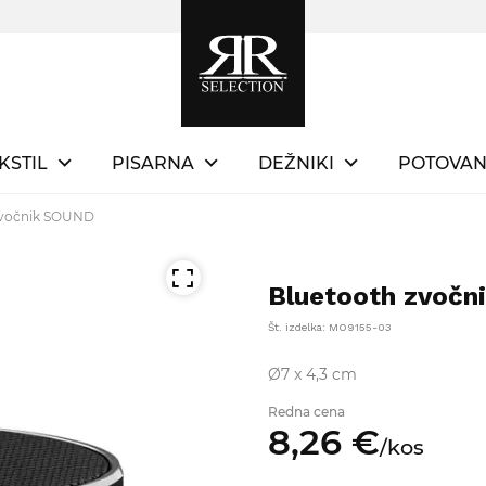
KSTIL
PISARNA
DEŽNIKI
POTOVAN
zvočnik SOUND
Bluetooth zvočn
Št. izdelka: MO9155-03
Ø7 x 4,3 cm
Redna cena
8,
26
€
/
kos