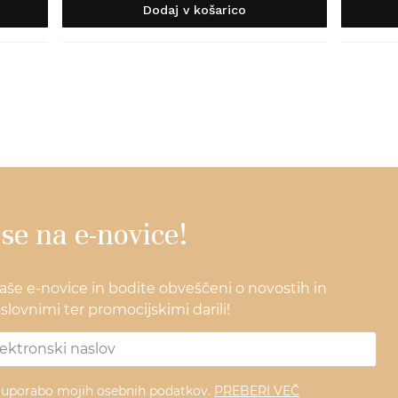
Dodaj v košarico
 se na e-novice!
naše e-novice in bodite obveščeni o novostih in
lovnimi ter promocijskimi darili!
z uporabo mojih osebnih podatkov.
PREBERI VEČ