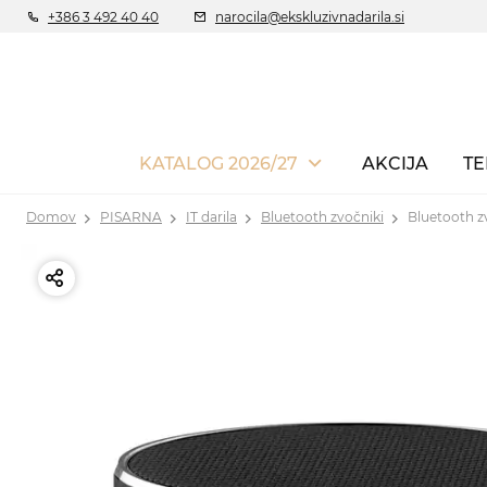
+386 3 492 40 40
narocila@ekskluzivnadarila.si
KATALOG 2026/27
AKCIJA
TE
Domov
PISARNA
IT darila
Bluetooth zvočniki
Bluetooth 