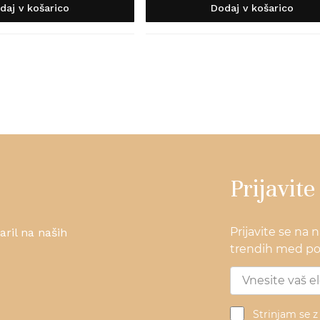
daj v košarico
Dodaj v košarico
Prijavite
Prijavite se na 
ril na naših
trendih med pos
Strinjam se 