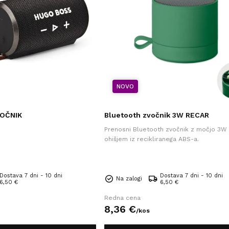
NOVO
OČNIK
Bluetooth zvočnik 3W RECAR
Prenosni Bluetooth zvočnik z močjo 3W 
ohišjem iz recikliranega ABS-a.
Dostava 7 dni - 10 dni
Dostava 7 dni - 10 dni
Na zalogi
6,50 €
6,50 €
Redna cena
8,
36
€
/
kos