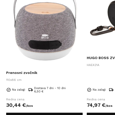
HUGO BOSS ZV
HAE421A
Prenosni zvočnik
110x86 cm
Dostava 7 dni - 10 dni
Na zalogi
Na zalogi
6,50 €
Redna cena
Redna cena
30,
44
€
74,
97
€
/
kos
/
kos