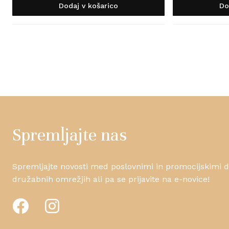
Dodaj v košarico
Do
Spremljajte nas
Spremljajte novosti med poslovnimi in promocijskimi da
družabnih omrežjih ali pa se prijavite na e-novice!