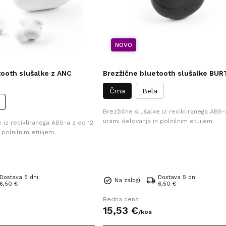
NOVO
tooth slušalke z ANC
Brezžične bluetooth slušalke BU
Črna
Bela
Brezžične slušalke iz recikliranega ABS-
urami delovanja in polnilnim etuijem.
 iz recikliranega ABS-a z do 12
 polnilnim etuijem.
Dostava 5 dni
Dostava 5 dni
Na zalogi
6,50 €
6,50 €
Redna cena
15,
53
€
/
kos