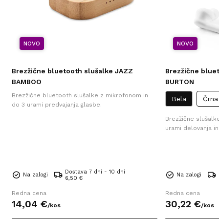
NOVO
NOVO
Brezžične bluetooth slušalke JAZZ
Brezžične blue
BAMBOO
BURTON
Brezžične bluetooth slušalke z mikrofonom in
Bela
Črna
do 3 urami predvajanja glasbe.
Brezžične slušalke
urami delovanja in
Dostava 7 dni - 10 dni
Na zalogi
Na zalogi
6,50 €
Redna cena
Redna cena
14,
04
€
30,
22
€
/
kos
/
kos