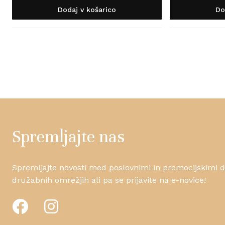
Dodaj v košarico
Do
Spremljajte nas
Spremljajte novosti med poslovnimi in promocijskimi da
družabnih omrežjih ali pa se prijavite na e-novice!