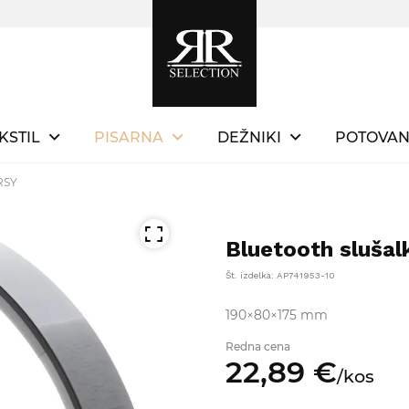
KSTIL
PISARNA
DEŽNIKI
POTOVAN
RSY
Bluetooth sluša
Št. izdelka: AP741953-10
190×80×175 mm
Redna cena
22,
89
€
/
kos