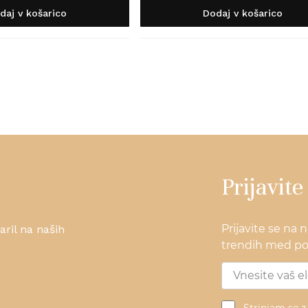
daj v košarico
Dodaj v košarico
Prijavite
Prijavite se na 
ril na naših
trendih med pos