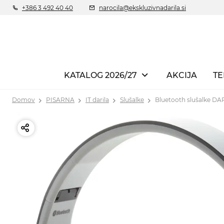
+386 3 492 40 40
narocila@ekskluzivnadarila.si
KATALOG 2026/27
AKCIJA
TE
Domov
PISARNA
IT darila
Slušalke
Bluetooth slušalke DA