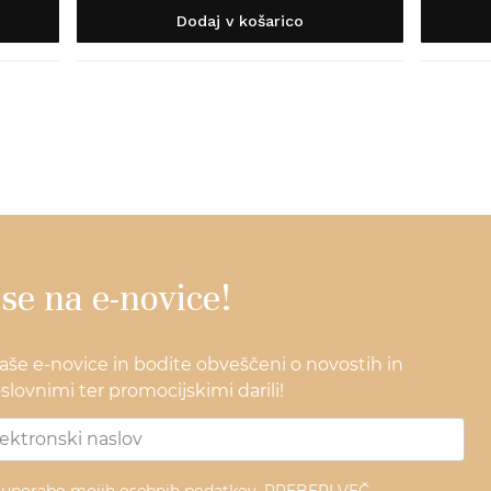
Dodaj v košarico
 se na e-novice!
naše e-novice in bodite obveščeni o novostih in
lovnimi ter promocijskimi darili!