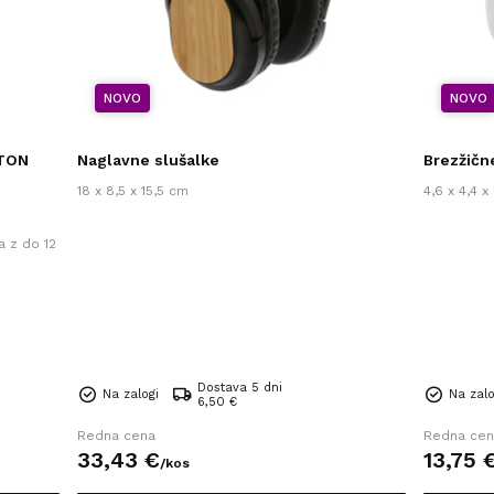
NOVO
NOVO
RTON
Naglavne slušalke
Brezžičn
18 x 8,5 x 15,5 cm
4,6 x 4,4 x
a z do 12
Dostava 5 dni
Na zalogi
Na zalo
6,50 €
Redna cena
Redna cen
33,
43
€
13,
75
/
kos